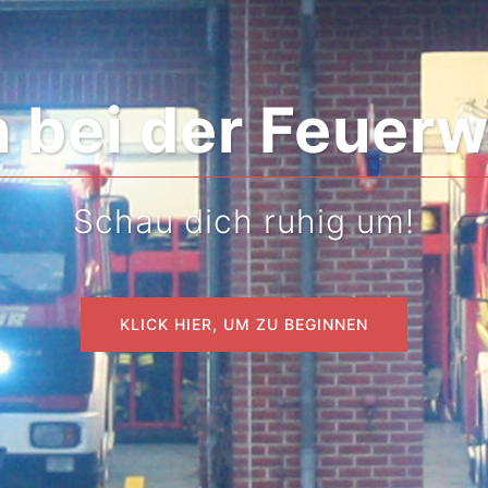
r geht es hoch he
KLICK HIER, UM ZU BEGINNEN