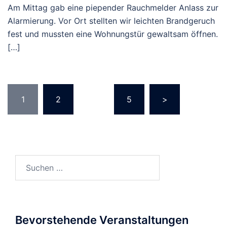
Am Mittag gab eine piepender Rauchmelder Anlass zur
Alarmierung. Vor Ort stellten wir leichten Brandgeruch
fest und mussten eine Wohnungstür gewaltsam öffnen.
[…]
Seitennummerierung
1
2
…
5
>
der
Beiträge
Suchen
nach:
Bevorstehende Veranstaltungen