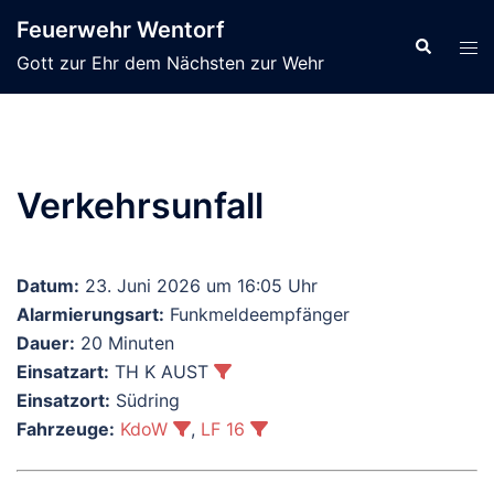
Zum
Feuerwehr Wentorf
Inhalt
Suche
Men
Gott zur Ehr dem Nächsten zur Wehr
springen
ums
Verkehrsunfall
Datum:
23. Juni 2026 um 16:05 Uhr
Alarmierungsart:
Funkmeldeempfänger
Dauer:
20 Minuten
Einsatzart:
TH K AUST
Einsatzort:
Südring
Fahrzeuge:
KdoW
,
LF 16