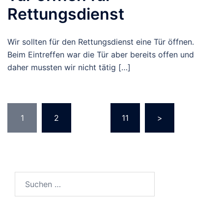
Rettungsdienst
Wir sollten für den Rettungsdienst eine Tür öffnen.
Beim Eintreffen war die Tür aber bereits offen und
daher mussten wir nicht tätig […]
Seitennummerierung
1
2
…
11
>
der
Beiträge
Suchen
nach: