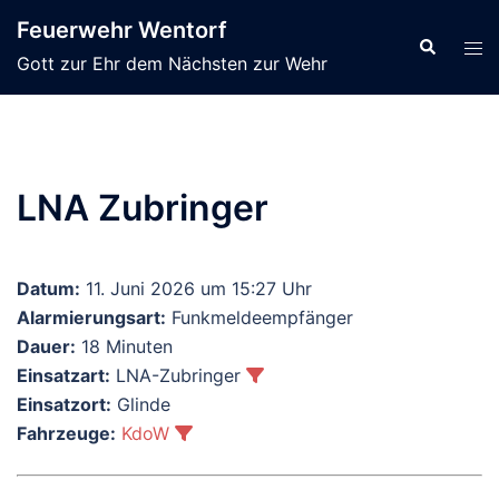
Zum
Feuerwehr Wentorf
Inhalt
Suche
Men
Gott zur Ehr dem Nächsten zur Wehr
springen
ums
LNA Zubringer
Datum:
11. Juni 2026 um 15:27 Uhr
Alarmierungsart:
Funkmeldeempfänger
Dauer:
18 Minuten
Einsatzart:
LNA-Zubringer
Einsatzort:
Glinde
Fahrzeuge:
KdoW