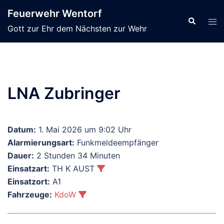
Zum
Feuerwehr Wentorf
Inhalt
Suche
Men
Gott zur Ehr dem Nächsten zur Wehr
springen
ums
LNA Zubringer
Datum:
1. Mai 2026 um 9:02 Uhr
Alarmierungsart:
Funkmeldeempfänger
Dauer:
2 Stunden 34 Minuten
Einsatzart:
TH K AUST
Einsatzort:
A1
Fahrzeuge:
KdoW