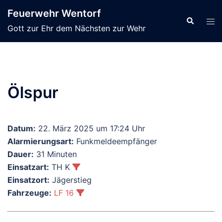
Zum
Feuerwehr Wentorf
Inhalt
Suche
Men
Gott zur Ehr dem Nächsten zur Wehr
springen
ums
Ölspur
Datum:
22. März 2025 um 17:24 Uhr
Alarmierungsart:
Funkmeldeempfänger
Dauer:
31 Minuten
Einsatzart:
TH K
Einsatzort:
Jägerstieg
Fahrzeuge:
LF 16