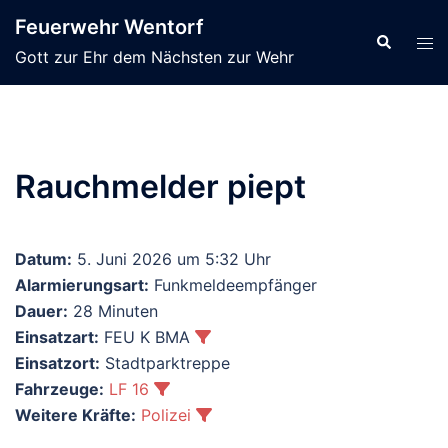
Zum
Feuerwehr Wentorf
Inhalt
Suche
Men
Gott zur Ehr dem Nächsten zur Wehr
springen
ums
Rauchmelder piept
Datum:
5. Juni 2026 um 5:32 Uhr
Alarmierungsart:
Funkmeldeempfänger
Dauer:
28 Minuten
Einsatzart:
FEU K BMA
Einsatzort:
Stadtparktreppe
Fahrzeuge:
LF 16
Weitere Kräfte:
Polizei