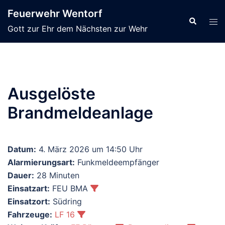
Zum
Feuerwehr Wentorf
Inhalt
Suche
Men
Gott zur Ehr dem Nächsten zur Wehr
springen
ums
Ausgelöste
Brandmeldeanlage
Datum:
4. März 2026 um 14:50 Uhr
Alarmierungsart:
Funkmeldeempfänger
Dauer:
28 Minuten
Einsatzart:
FEU BMA
Einsatzort:
Südring
Fahrzeuge:
LF 16