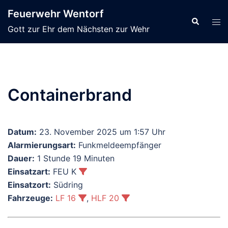
Zum
Feuerwehr Wentorf
Inhalt
Suche
Men
Gott zur Ehr dem Nächsten zur Wehr
springen
ums
Containerbrand
Datum:
23. November 2025 um 1:57 Uhr
Alarmierungsart:
Funkmeldeempfänger
Dauer:
1 Stunde 19 Minuten
Einsatzart:
FEU K
Einsatzort:
Südring
Fahrzeuge:
LF 16
,
HLF 20