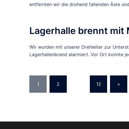
entfernten wir die drohend fallenden Äste un
Lagerhalle brennt mit
Wir wurden mit unserer Drehleiter zur Unter
Lagerhallenbrand alarmiert. Vor Ort konnte j
Seitennummerie
1
2
…
12
>
der
Beiträge