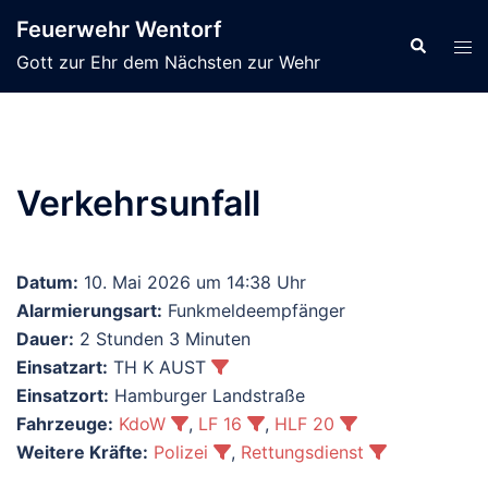
Zum
Feuerwehr Wentorf
Inhalt
Suche
Men
Gott zur Ehr dem Nächsten zur Wehr
springen
ums
Verkehrsunfall
Datum:
10. Mai 2026 um 14:38 Uhr
Alarmierungsart:
Funkmeldeempfänger
Dauer:
2 Stunden 3 Minuten
Einsatzart:
TH K AUST
Einsatzort:
Hamburger Landstraße
Fahrzeuge:
KdoW
,
LF 16
,
HLF 20
Weitere Kräfte:
Polizei
,
Rettungsdienst