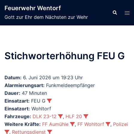
Zum
Feuerwehr Wentorf
Inhalt
Suche
Men
Gott zur Ehr dem Nächsten zur Wehr
springen
ums
Stichworterhöhung FEU G
Datum:
6. Juni 2026 um 19:23 Uhr
Alarmierungsart:
Funkmeldeempfänger
Dauer:
47 Minuten
Einsatzart:
FEU G
Einsatzort:
Wohltorf
Fahrzeuge:
DLK 23-12
,
HLF 20
Weitere Kräfte:
FF Aumühle
,
FF Wohltorf
,
Polizei
,
Rettungsdienst