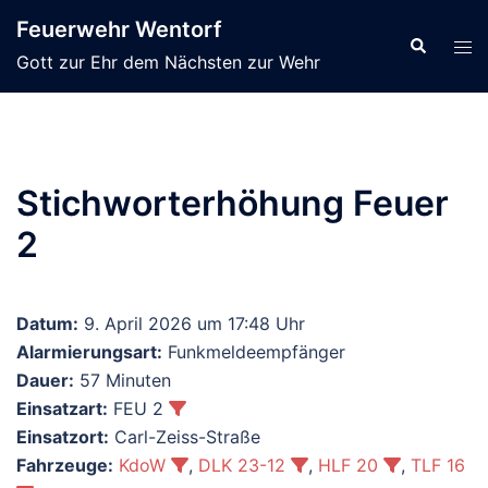
Zum
Feuerwehr Wentorf
Inhalt
Suche
Men
Gott zur Ehr dem Nächsten zur Wehr
springen
ums
Stichworterhöhung Feuer
2
Datum:
9. April 2026 um 17:48 Uhr
Alarmierungsart:
Funkmeldeempfänger
Dauer:
57 Minuten
Einsatzart:
FEU 2
Einsatzort:
Carl-Zeiss-Straße
Fahrzeuge:
KdoW
,
DLK 23-12
,
HLF 20
,
TLF 16