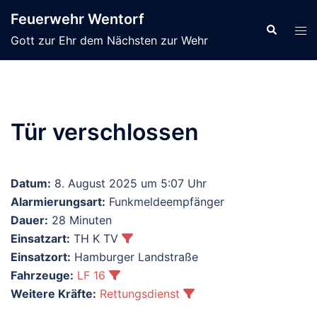
Zum
Feuerwehr Wentorf
Inhalt
Suche
Men
Gott zur Ehr dem Nächsten zur Wehr
springen
ums
Tür verschlossen
Datum:
8. August 2025 um 5:07 Uhr
Alarmierungsart:
Funkmeldeempfänger
Dauer:
28 Minuten
Einsatzart:
TH K TV
Einsatzort:
Hamburger Landstraße
Fahrzeuge:
LF 16
Weitere Kräfte:
Rettungsdienst