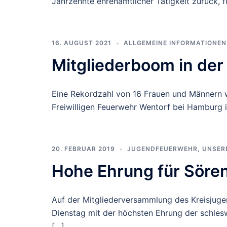
Jahrzehnte ehrenamtlicher Tätigkeit zurück, f
16. AUGUST 2021
ALLGEMEINE INFORMATIONEN
Mitgliederboom in de
Eine Rekordzahl von 16 Frauen und Männern 
Freiwilligen Feuerwehr Wentorf bei Hamburg i
20. FEBRUAR 2019
JUGENDFEUERWEHR
,
UNSER
Hohe Ehrung für Söre
Auf der Mitgliederversammlung des Kreisjug
Dienstag mit der höchsten Ehrung der schles
[…]