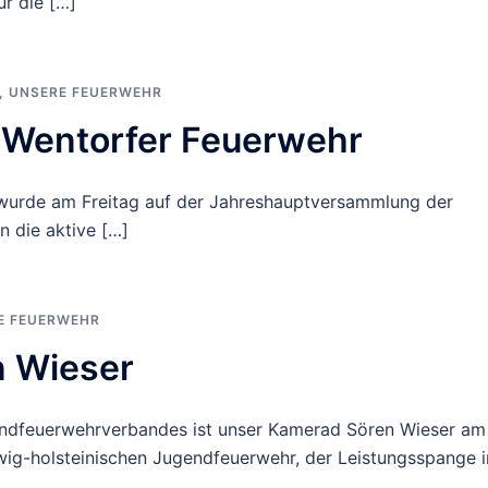
ür die […]
,
UNSERE FEUERWEHR
r Wentorfer Feuerwehr
wurde am Freitag auf der Jahreshauptversammlung der
n die aktive […]
E FEUERWEHR
n Wieser
endfeuerwehrverbandes ist unser Kamerad Sören Wieser am
wig-holsteinischen Jugendfeuerwehr, der Leistungsspange i