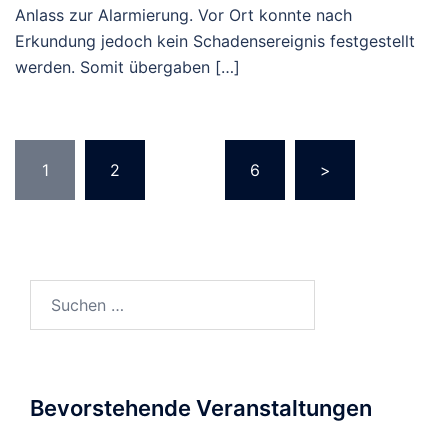
Anlass zur Alarmierung. Vor Ort konnte nach
Erkundung jedoch kein Schadensereignis festgestellt
werden. Somit übergaben […]
Seitennummerierung
1
2
…
6
>
der
Beiträge
Suchen
nach:
Bevorstehende Veranstaltungen