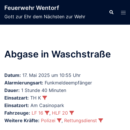
Zum
Feuerwehr Wentorf
Inhalt
Suche
Men
Gott zur Ehr dem Nächsten zur Wehr
springen
ums
Abgase in Waschstraße
Datum:
17. Mai 2025 um 10:55 Uhr
Alarmierungsart:
Funkmeldeempfänger
Dauer:
1 Stunde 40 Minuten
Einsatzart:
TH K
Einsatzort:
Am Casinopark
Fahrzeuge:
LF 16
,
HLF 20
Weitere Kräfte:
Polizei
,
Rettungsdienst