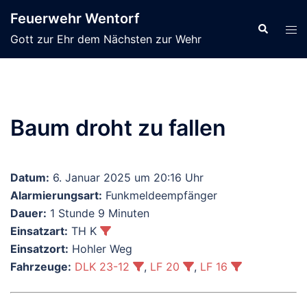
Zum
Feuerwehr Wentorf
Inhalt
Suche
Men
Gott zur Ehr dem Nächsten zur Wehr
springen
ums
Baum droht zu fallen
Datum:
6. Januar 2025 um 20:16 Uhr
Alarmierungsart:
Funkmeldeempfänger
Dauer:
1 Stunde 9 Minuten
Einsatzart:
TH K
Einsatzort:
Hohler Weg
Fahrzeuge:
DLK 23-12
,
LF 20
,
LF 16