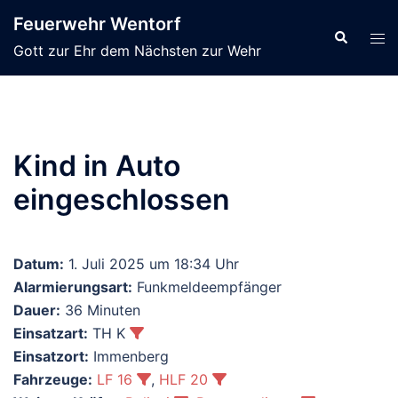
Zum
Feuerwehr Wentorf
Inhalt
Suche
Men
Gott zur Ehr dem Nächsten zur Wehr
springen
ums
Kind in Auto
eingeschlossen
Datum:
1. Juli 2025 um 18:34 Uhr
Alarmierungsart:
Funkmeldeempfänger
Dauer:
36 Minuten
Einsatzart:
TH K
Einsatzort:
Immenberg
Fahrzeuge:
LF 16
,
HLF 20