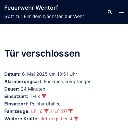
Zum
Feuerwehr Wentorf
Inhalt
Suche
Men
Gott zur Ehr dem Nächsten zur Wehr
springen
ums
Tür verschlossen
Datum:
6. Mai 2025 um 13:51 Uhr
Alarmierungsart:
Funkmeldeempfänger
Dauer:
24 Minuten
Einsatzart:
TH K
Einsatzort:
Reinhardtallee
Fahrzeuge:
LF 16
,
HLF 20
Weitere Kräfte:
Rettungsdienst