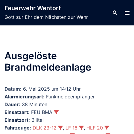
Zum
Feuerwehr Wentorf
Inhalt
Suche
Men
Gott zur Ehr dem Nächsten zur Wehr
springen
ums
Ausgelöste
Brandmeldeanlage
Datum:
6. Mai 2025 um 14:12 Uhr
Alarmierungsart:
Funkmeldeempfänger
Dauer:
38 Minuten
Einsatzart:
FEU BMA
Einsatzort:
Billtal
Fahrzeuge:
DLK 23-12
,
LF 16
,
HLF 20