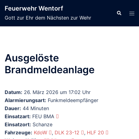
Zum
Feuerwehr Wentorf
Inhalt
Suche
Men
Gott zur Ehr dem Nächsten zur Wehr
springen
ums
Ausgelöste
Brandmeldeanlage
Datum:
26. März 2026 um 17:02 Uhr
Alarmierungsart:
Funkmeldeempfänger
Dauer:
44 Minuten
Einsatzart:
FEU BMA
Einsatzort:
Schanze
Fahrzeuge:
KdoW
,
DLK 23-12
,
HLF 20