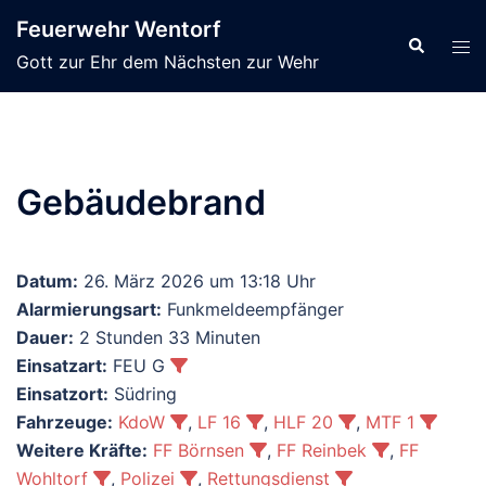
Zum
Feuerwehr Wentorf
Inhalt
Suche
Men
Gott zur Ehr dem Nächsten zur Wehr
springen
ums
Gebäudebrand
Datum:
26. März 2026 um 13:18 Uhr
Alarmierungsart:
Funkmeldeempfänger
Dauer:
2 Stunden 33 Minuten
Einsatzart:
FEU G
Einsatzort:
Südring
Fahrzeuge:
KdoW
,
LF 16
,
HLF 20
,
MTF 1
Weitere Kräfte:
FF Börnsen
,
FF Reinbek
,
FF
Wohltorf
,
Polizei
,
Rettungsdienst