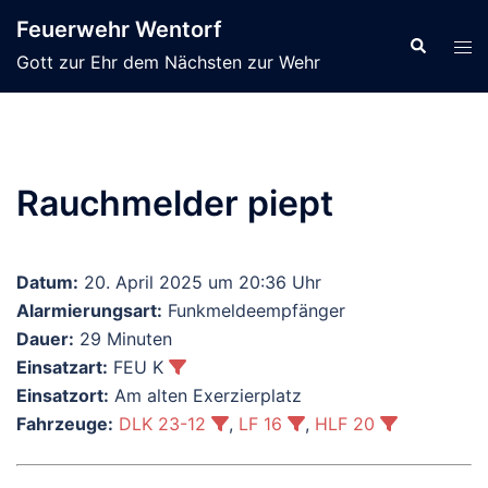
Zum
Feuerwehr Wentorf
Inhalt
Suche
Men
Gott zur Ehr dem Nächsten zur Wehr
springen
ums
Rauchmelder piept
Datum:
20. April 2025 um 20:36 Uhr
Alarmierungsart:
Funkmeldeempfänger
Dauer:
29 Minuten
Einsatzart:
FEU K
Einsatzort:
Am alten Exerzierplatz
Fahrzeuge:
DLK 23-12
,
LF 16
,
HLF 20